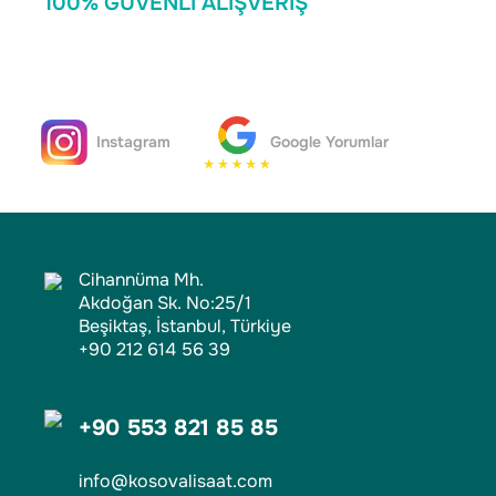
100% GÜVENLİ ALIŞVERİŞ
Instagram
Google Yorumlar
Cihannüma Mh.
Akdoğan Sk. No:25/1
Beşiktaş, İstanbul, Türkiye
+90 212 614 56 39
+90 553 821 85 85
info@kosovalisaat.com