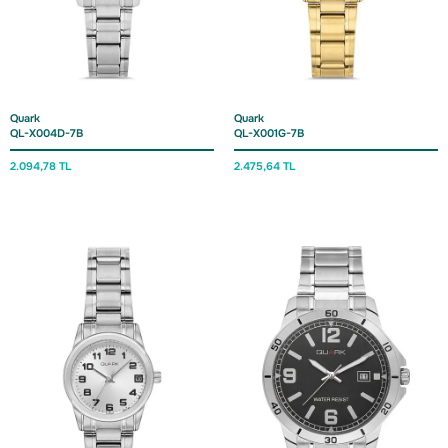
Quark
Quark
QL-X004D-7B
QL-X001G-7B
2.094,
78 TL
2.475,
64 TL