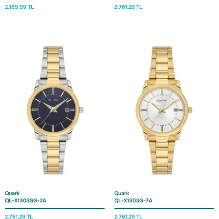
2.189,
99 TL
2.761,
29 TL
Quark
Quark
QL-X1303SG-2A
QL-X1303G-7A
2.761,
29 TL
2.761,
29 TL