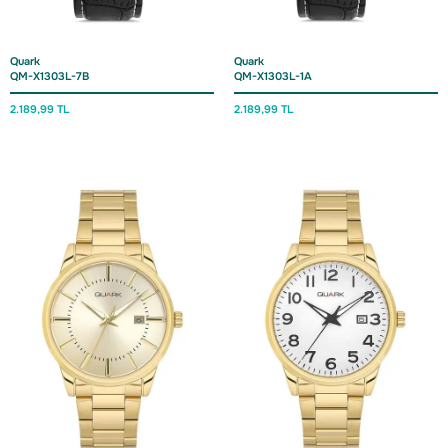
Quark
Quark
QM-X1303L-7B
QM-X1303L-1A
2.189,
99 TL
2.189,
99 TL