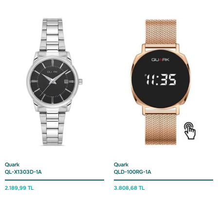
Quark
Quark
QL-X1303D-1A
QLD-100RG-1A
2.189,
99 TL
3.808,
68 TL