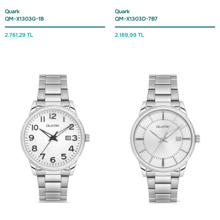
Quark
Quark
QM-X1303G-1B
QM-X1303D-7B7
2.761,
29 TL
2.189,
99 TL