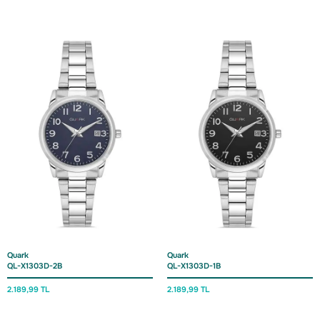
Quark
Quark
QL-X1303D-2B
QL-X1303D-1B
2.189,
99 TL
2.189,
99 TL