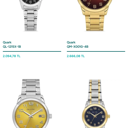
Quark
Quark
QL-1215X-1B
QM-X001G-4B
2.094,78 TL
2.666,08 TL