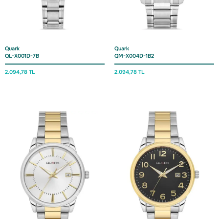
Quark
Quark
QL-X001D-7B
QM-X004D-1B2
2.094,
78 TL
2.094,
78 TL