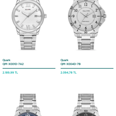
Quark
Quark
QM-X001D-7A2
QM-X004D-7B
2.189,
99 TL
2.094,
78 TL