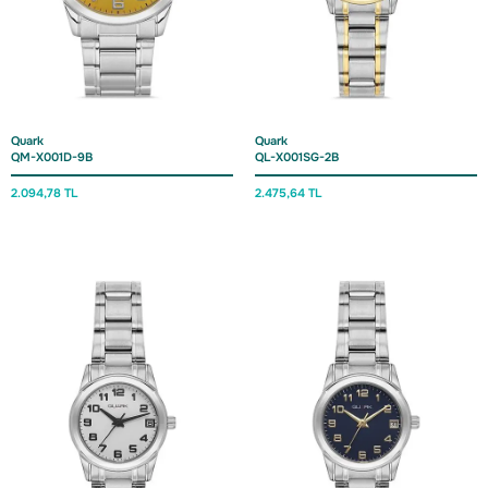
Quark
Quark
QM-X001D-9B
QL-X001SG-2B
2.094,78 TL
2.475,64 TL