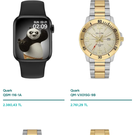
Quark
Quark
QSM-116-1A
QM-VX01SG-9B
2.380,43 TL
2.761,29 TL