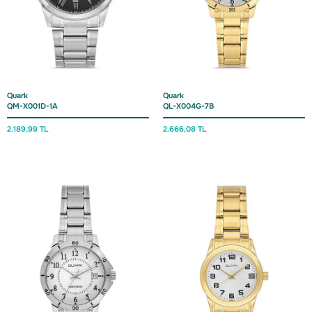
Quark
Quark
QM-X001D-1A
QL-X004G-7B
2.189,
99 TL
2.666,
08 TL