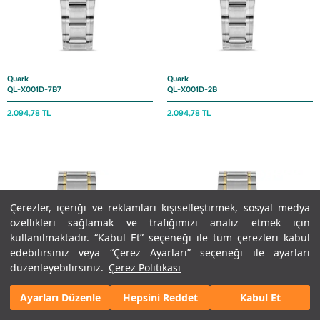
Quark
Quark
QL-X001D-7B7
QL-X001D-2B
2.094,78 TL
2.094,78 TL
Çerezler, içeriği ve reklamları kişiselleştirmek, sosyal medya
özellikleri sağlamak ve trafiğimizi analiz etmek için
kullanılmaktadır. “Kabul Et” seçeneği ile tüm çerezleri kabul
edebilirsiniz veya “Çerez Ayarları” seçeneği ile ayarları
düzenleyebilirsiniz.
Çerez Politikası
Ayarları Düzenle
Hepsini Reddet
Kabul Et