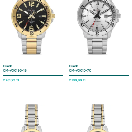
Quark
Quark
QM-VX01SG-1B
QM-VX01D-7C
2.761,29 TL
2.189,99 TL