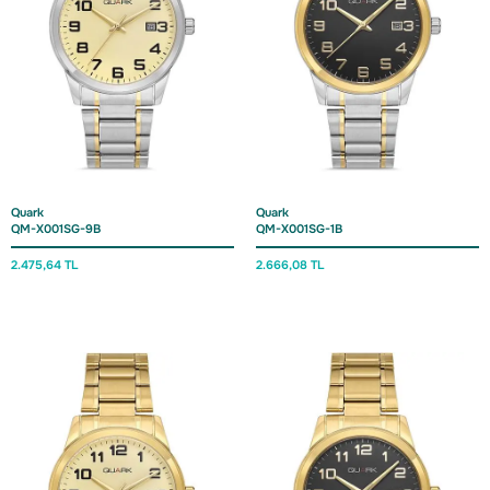
Quark
Quark
QM-X001SG-9B
QM-X001SG-1B
2.475,
64 TL
2.666,
08 TL