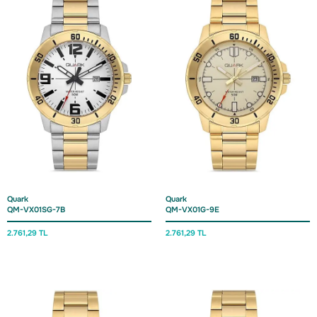
Quark
Quark
QM-VX01SG-7B
QM-VX01G-9E
2.761,29 TL
2.761,29 TL