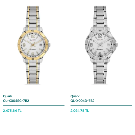
Quark
Quark
QL-X004SG-7B2
QL-X004D-7B2
2.475,64 TL
2.094,78 TL