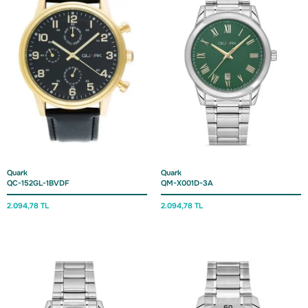
Quark
Quark
QC-152GL-1BVDF
QM-X001D-3A
2.094,
78 TL
2.094,
78 TL