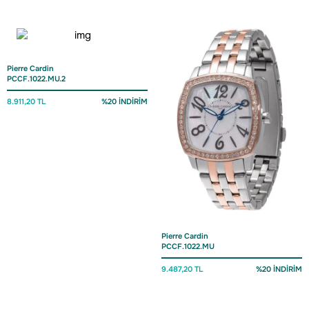
Pierre Cardin
PCCF.1022.MU.2
8.911,20 TL
%20 İNDİRİM
Pierre Cardin
PCCF.1022.MU
9.487,20 TL
%20 İNDİRİM