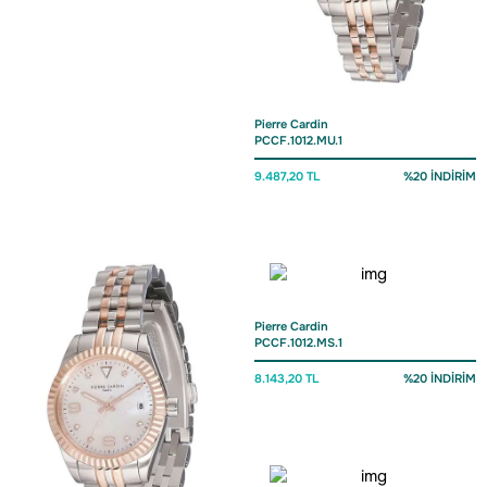
Pierre Cardin
PCCF.1012.MU.1
9.487,20 TL
%20 İNDİRİM
Pierre Cardin
PCCF.1012.MS.1
8.143,20 TL
%20 İNDİRİM