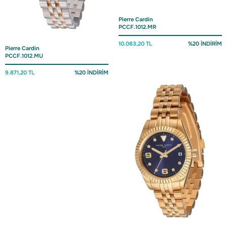
Pierre Cardin
PCCF.1012.MR
10.063,20 TL
%20 İNDİRİM
Pierre Cardin
PCCF.1012.MU
9.871,20 TL
%20 İNDİRİM