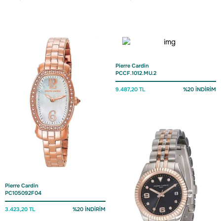
Pierre Cardin
PCCF.1012.MU.2
9.487,20 TL
%20 İNDİRİM
Pierre Cardin
PC105092F04
3.423,20 TL
%20 İNDİRİM