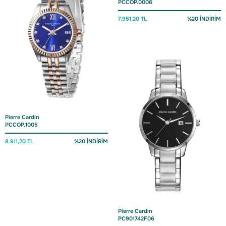
PCCOP.0006
7.951,20 TL
%20 İNDİRİM
Pierre Cardin
PCCOP.1005
8.911,20 TL
%20 İNDİRİM
Pierre Cardin
PC901742F06