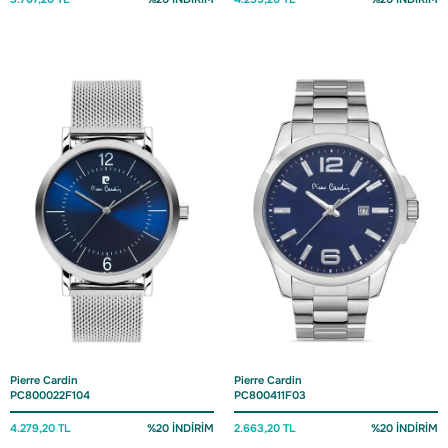
Pierre Cardin
Pierre Cardin
PC800022F104
PC800411F03
4.279,20 TL
%20 İNDİRİM
2.663,20 TL
%20 İNDİRİM