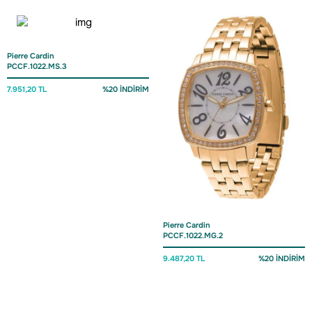
Pierre Cardin
PCCF.1022.MS.3
7.951,20 TL
%20 İNDİRİM
Pierre Cardin
PCCF.1022.MG.2
9.487,20 TL
%20 İNDİRİM